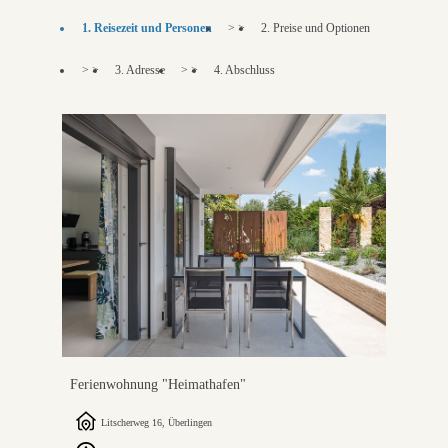
1. Reisezeit und Personen
> >
2. Preise und Optionen
> >
3. Adresse
> >
4. Abschluss
Ferienwohnung "Heimathafen"
Litscherweg 16, Überlingen