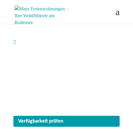
ÜBERLINGEN

Domizil Relax
"Heimathafen"
Mediterranes Flair trifft auf Urlaubsgefühl am
Bodensee. 52 m² Feriendomizil für bis zu 4
Personen, mit großzügiger Terrasse und
wunderschönem Natursteingarten.
Verfügbarkeit prüfen