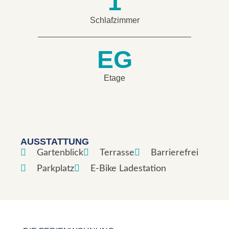
1
Schlafzimmer
EG
Etage
AUSSTATTUNG



Gartenblick
Terrasse
Barrierefrei


Parkplatz
E-Bike Ladestation