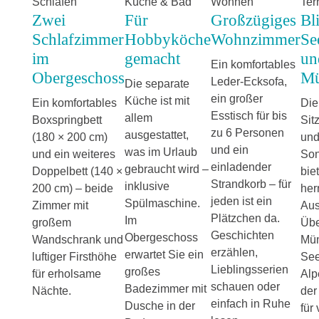
Schlafen
Küche & Bad
Wohnen
Ter
Zwei
Für
Großzügiges
Bl
Schlafzimmer
Hobbyköche
Wohnzimmer
Se
im
gemacht
un
Ein komfortables
Obergeschoss
Mü
Leder-Ecksofa,
Die separate
ein großer
Küche ist mit
Ein komfortables
Die
Esstisch für bis
allem
Boxspringbett
Sit
zu 6 Personen
ausgestattet,
(180 × 200 cm)
un
und ein
was im Urlaub
und ein weiteres
Son
einladender
gebraucht wird –
Doppelbett (140 ×
bie
Strandkorb – für
inklusive
200 cm) – beide
her
jeden ist ein
Spülmaschine.
Zimmer mit
Aus
Plätzchen da.
Im
großem
Übe
Geschichten
Obergeschoss
Wandschrank und
Mün
erzählen,
erwartet Sie ein
luftiger Firsthöhe
See
Lieblingsserien
großes
für erholsame
Alp
schauen oder
Badezimmer mit
Nächte.
der
einfach in Ruhe
Dusche in der
für