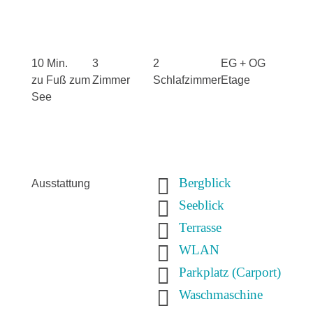
10 Min.
3
2
EG + OG
zu Fuß zum
Zimmer
Schlafzimmer
Etage
See

Bergblick
Ausstattung

Seeblick

Terrasse

WLAN

Parkplatz (Carport)

Waschmaschine