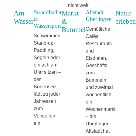
nicht weit.
Strandbäder
Altstadt
Am
Markt
Natur
&
Überlingen
Wasser
&
erleben
Wassersport
Bummel
Gemütliche
Schwimmen,
Cafés,
Stand-up-
Restaurants
Paddling,
und
Segeln oder
Eisdielen,
einfach am
Geschäfte
Ufer sitzen –
zum
der
Bummeln
Bodensee
und zweimal
lädt zu jeder
wöchentlich
Jahreszeit
ein
zum
Wochenmarkt
Verweilen
– die
ein.
Überlinger
Altstadt hat