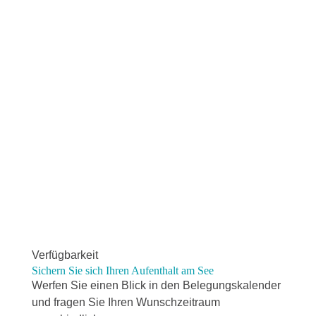
tz im
ne
Carpor

Terrass
t (2,50
e mit
m
Sitzgel
breit,
egenhe
2,00 m
iten
hoch,
und
auch
Sonne
für
nschir
Fahrrä
m
der)
Verfügbarkeit
Sichern Sie sich Ihren Aufenthalt am See
Werfen Sie einen Blick in den Belegungskalender
und fragen Sie Ihren Wunschzeitraum