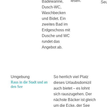
lesen.
Badewanne,
Seu
Dusch-WC,
Waschbecken
und Bidet. Ein
zweites Bad im
Erdgeschoss mit
Dusche und WC
rundet das
Angebot ab.
Umgebung
So herrlich viel Platz
Raus in die Stadt und an
dieses Urlaubsdomizil
den See
auch bietet – es lohnt
sich rauszugehen. Der
nächste Bäcker ist gleich
um die Ecke, der See