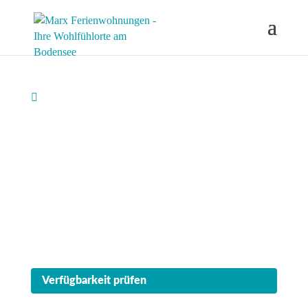
ÜBERLINGEN

Ferienhaus
„Möwe"
Im Herzen der Altstadt, unmittelbar am Aufkircher
Tor. 100 m² Urlaubsglück für bis zu 4 Personen –
mit Terrasse und Blick auf Münsterturm, See und
Alpen.
Verfügbarkeit prüfen