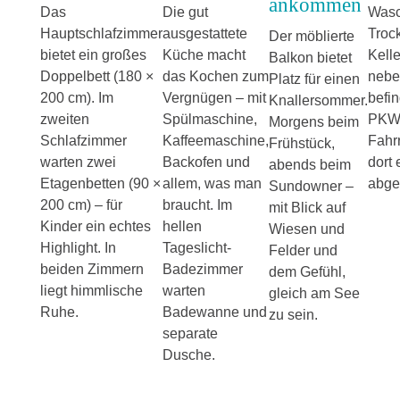
ankommen
Das
Die gut
Wasc
Hauptschlafzimmer
ausgestattete
Troc
Der möblierte
bietet ein großes
Küche macht
Kelle
Balkon bietet
Doppelbett (180 ×
das Kochen zum
nebe
Platz für einen
200 cm). Im
Vergnügen – mit
befin
Knallersommer.
zweiten
Spülmaschine,
PKW-
Morgens beim
Schlafzimmer
Kaffeemaschine,
Fahr
Frühstück,
warten zwei
Backofen und
dort 
abends beim
Etagenbetten (90 ×
allem, was man
abges
Sundowner –
200 cm) – für
braucht. Im
mit Blick auf
Kinder ein echtes
hellen
Wiesen und
Highlight. In
Tageslicht-
Felder und
beiden Zimmern
Badezimmer
dem Gefühl,
liegt himmlische
warten
gleich am See
Ruhe.
Badewanne und
zu sein.
separate
Dusche.