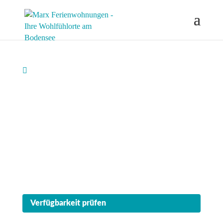
UHLDINGEN-MÜHLHOFEN

Ferienwohnung
„Familienoase"
Urlaub für die ganze Familie am Bodensee. 72 m²
Ferienwohnung für bis zu 6 Personen, mit Balkon
und Blick ins Grüne – nur wenige Gehminuten
vom See.
Verfügbarkeit prüfen