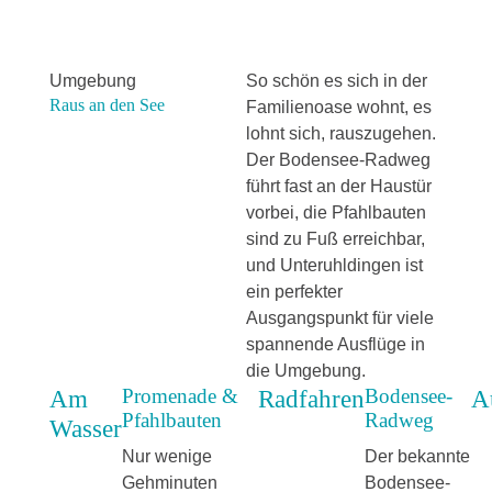
Umgebung
So schön es sich in der
Raus an den See
Familienoase wohnt, es
lohnt sich, rauszugehen.
Der Bodensee-Radweg
führt fast an der Haustür
vorbei, die Pfahlbauten
sind zu Fuß erreichbar,
und Unteruhldingen ist
ein perfekter
Ausgangspunkt für viele
spannende Ausflüge in
die Umgebung.
Promenade &
Bodensee-
Am
Radfahren
A
Pfahlbauten
Radweg
Wasser
Nur wenige
Der bekannte
Gehminuten
Bodensee-