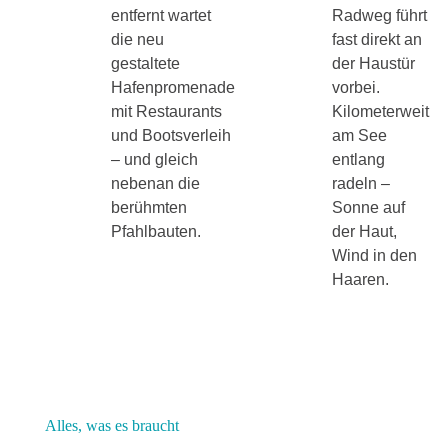
entfernt wartet
Radweg führt
die neu
fast direkt an
gestaltete
der Haustür
Hafenpromenade
vorbei.
mit Restaurants
Kilometerweit
und Bootsverleih
am See
– und gleich
entlang
nebenan die
radeln –
berühmten
Sonne auf
Pfahlbauten.
der Haut,
Wind in den
Haaren.


3-
1
Ausstattung im Detail
Zimme
Schlafz
Alles, was es braucht
r-
immer