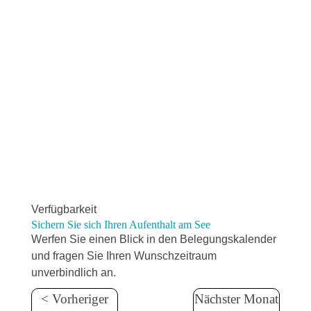
er im
Keller

PKW-
Stellpla
tz
direkt
am
Haus
Verfügbarkeit
Sichern Sie sich Ihren Aufenthalt am See
Werfen Sie einen Blick in den Belegungskalender
und fragen Sie Ihren Wunschzeitraum
unverbindlich an.
< Vorheriger
Nächster Monat