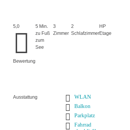
5,0
5 Min.
3
2
HP

zu Fuß
Zimmer
Schlafzimmer
Etage
zum
See
Bewertung

WLAN
Ausstattung

Balkon

Parkplatz

Fahrrad