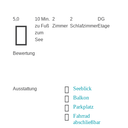
5,0
10 Min.
2
2
DG

zu Fuß
Zimmer
Schlafzimmer
Etage
zum
See
Bewertung

Seeblick
Ausstattung

Balkon

Parkplatz

Fahrrad
abschließbar