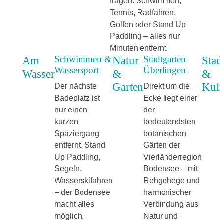
fragen. Schwimmen,
Tennis, Radfahren,
Golfen oder Stand Up
Paddling – alles nur
Minuten entfernt.
Schwimmen &
Stadtgarten
Am
Natur
Sta
Wassersport
Überlingen
Wasser
&
&
Garten
Kul
Der nächste
Direkt um die
Badeplatz ist
Ecke liegt einer
nur einen
der
kurzen
bedeutendsten
Spaziergang
botanischen
entfernt. Stand
Gärten der
Up Paddling,
Vierländerregion
Segeln,
Bodensee – mit
Wasserskifahren
Rehgehege und
– der Bodensee
harmonischer
macht alles
Verbindung aus
möglich.
Natur und