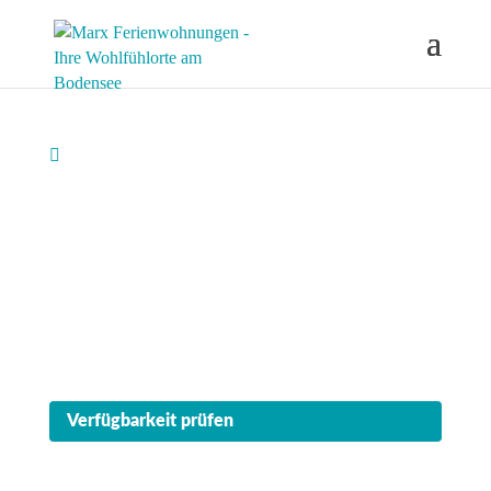
ÜBERLINGEN

Ferienwohnung
"Storchennest"
Helle Deckenbalken, Seeblick und ein Nest unter
dem Dachfirst. 80 m² Urlaubsglück für bis zu 4
Personen im Überlinger Kurviertel.
Verfügbarkeit prüfen