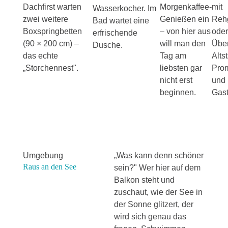
Dachfirst warten
Morgenkaffee-
mit
Wasserkocher. Im
zwei weitere
Genießen ein
Reh
Bad wartet eine
Boxspringbetten
– von hier aus
oder
erfrischende
(90 × 200 cm) –
will man den
Über
Dusche.
das echte
Tag am
Alts
„Storchennest".
liebsten gar
Pro
nicht erst
und
beginnen.
Gast
Umgebung
„Was kann denn schöner
Raus an den See
sein?" Wer hier auf dem
Balkon steht und
zuschaut, wie der See in
der Sonne glitzert, der
wird sich genau das