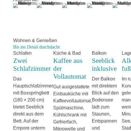
Wohnen & Genießen
Bis ins Detail durchdacht
Schlafen
Küche & Bad
Balkon
Lag
Zwei
Kaffee aus
Seeblick
All
Schlafzimmer
der
inklusive
fuß
Vollautomat
Das
Der Balkon
Im r
Hauptschlafzimmer
mit direktem
Kurv
Gut ausgestattete
mit Boxspringbett
Blick auf den
gele
Einbauküche mit
(180 × 200 cm)
Bodensee
man 
Kaffeevollautomat,
bietet Seeblick
lädt zum
wen
Spülmaschine,
direkt aus dem
Staunen,
Min
Kühlschrank mit
Bett. Auf der
Entspannen
See,
Gefrierfach,
Empore unterm
und
Stad
Mikrowelle und